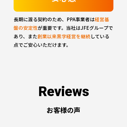
長期に渡る契約のため、PPA事業者は
経営基
盤の安定性
が重要です。当社はJFEグループで
あり、また
創業以来黒字経営を継続
している
点でご安心いただけます。
R
e
v
i
e
w
s
お
客
様
の
声