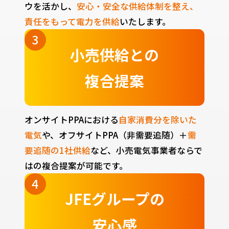
ウを活かし、
安心・安全な供給体制を整え、
責任をもって電力を供給
いたします。
小売供給との
複合提案
オンサイトPPAにおける
自家消費分を除いた
電気
や、オフサイトPPA（非需要追随）＋
需
要追随の1社供給
など、小売電気事業者ならで
はの複合提案が可能です。
JFEグループの
安心感