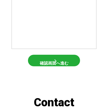
C
o
n
t
a
c
t