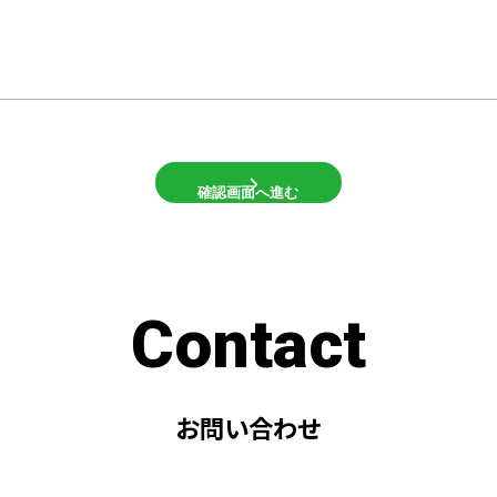
C
o
n
t
a
c
t
お
問
い
合
わ
せ