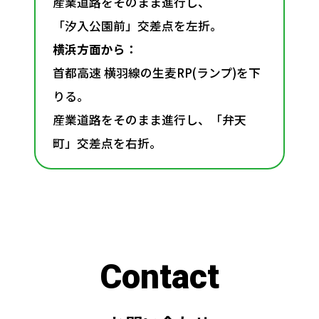
産業道路をそのまま進行し、
「汐入公園前」交差点を左折。
横浜方面から：
首都高速 横羽線の生麦RP(ランプ)を下
りる。
産業道路をそのまま進行し、「弁天
町」交差点を右折。
C
o
n
t
a
c
t